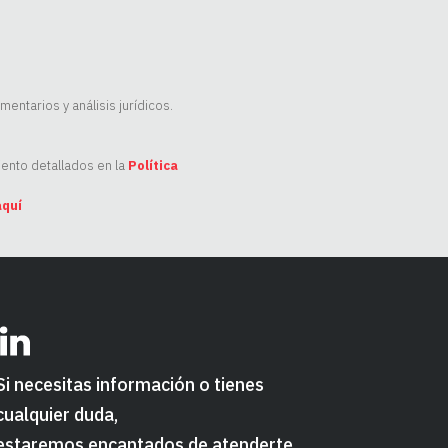
ntarios y análisis jurídicos.
ento detallados en la
Política
aquí
Si necesitas información o tienes
cualquier duda,
estaremos encantados de atenderte