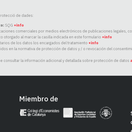
rotecció de dades:
to:
SQG
+info
aciones comerciales por medios electrónicos de publicaciones legales, come
o otorgado al marcar la casilla indicada en este formulario
+info
arios de los datos los encargados del tratamiento
+info
os en la normativa de protección de datos y / o revocación del consentimi
 consultar la información adicional y detallada sobre protección de datos
Miembro de