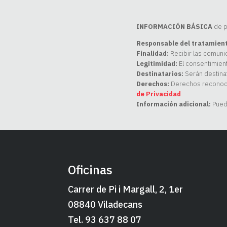
INFORMACIÓN BÁSICA
de p
Responsable del tratamien
Finalidad:
Recibir las comunic
Legitimidad:
El consentimient
Destinatarios:
Serán destinat
Derechos:
Derechos reconocid
de Privacidad
Información adicional:
Puede
Oficinas
Carrer de Pi i Margall, 2, 1er
08840 Viladecans
Tel. 93 637 88 07